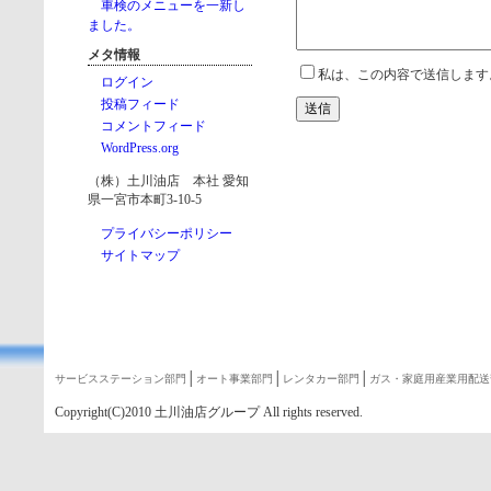
車検のメニューを一新し
ました。
メタ情報
私は、この内容で送信します
ログイン
投稿フィード
コメントフィード
WordPress.org
（株）土川油店 本社 愛知
県一宮市本町3-10-5
プライバシーポリシー
サイトマップ
│
│
│
サービスステーション部門
オート事業部門
レンタカー部門
ガス・家庭用産業用配送
Copyright(C)2010 土川油店グループ All rights reserved.